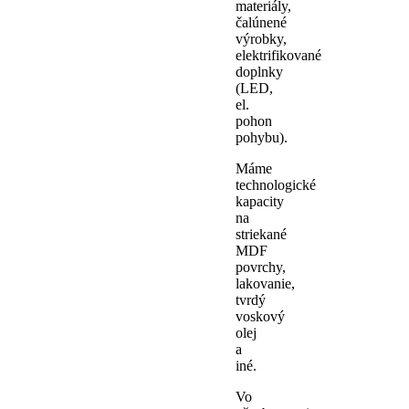
materiály,
čalúnené
výrobky,
elektrifikované
doplnky
(LED,
el.
pohon
pohybu).
Máme
technologické
kapacity
na
striekané
MDF
povrchy,
lakovanie,
tvrdý
voskový
olej
a
iné.
Vo