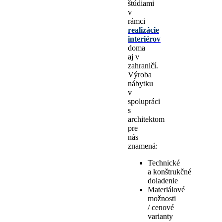
štúdiami
v
rámci
realizácie
interiérov
doma
aj v
zahraničí.
Výroba
nábytku
v
spolupráci
s
architektom
pre
nás
znamená:
Technické
a konštrukčné
doladenie
Materiálové
možnosti
/ cenové
varianty