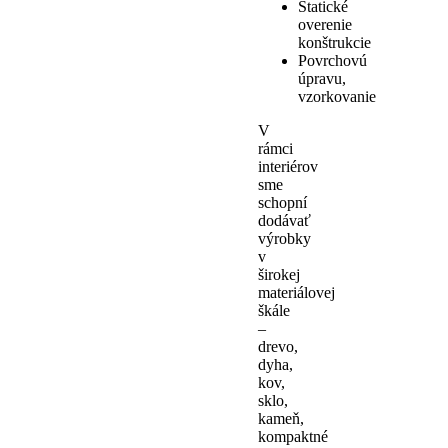
Statické
overenie
konštrukcie
Povrchovú
úpravu,
vzorkovanie
V
rámci
interiérov
sme
schopní
dodávať
výrobky
v
širokej
materiálovej
škále
–
drevo,
dyha,
kov,
sklo,
kameň,
kompaktné