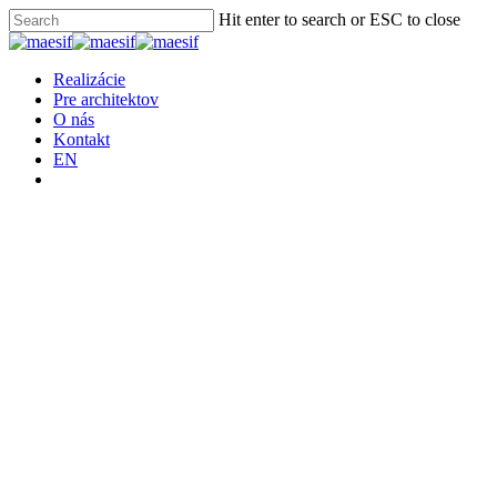
Skip
Hit enter to search or ESC to close
to
Close
main
Search
content
Menu
Realizácie
Pre architektov
O nás
Kontakt
EN
facebook
instagram