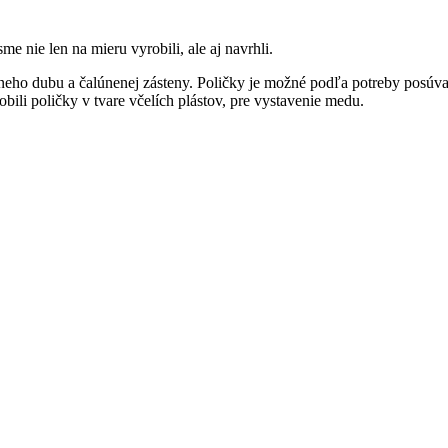
me nie len na mieru vyrobili, ale aj navrhli.
neho dubu a čalúnenej zásteny. Poličky je možné podľa potreby posúva
ili poličky v tvare včelích plástov, pre vystavenie medu.