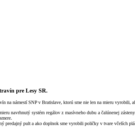
travín pre Lesy SR.
vín na námestí SNP v Bratislave, ktorú sme nie len na mieru vyrobili, al
mieru navrhnutý systém regálov z masívneho dubu a čalúnenej zásten
 smere.
ý predajný pult a ako doplnok sme vyrobili poličky v tvare včelích plá