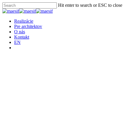
Skip
Hit enter to search or ESC to close
to
Close
main
Search
content
Menu
Realizácie
Pre architektov
O nás
Kontakt
EN
facebook
instagram