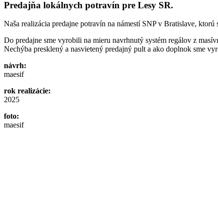
Predajňa lokálnych potravín pre Lesy SR.
Naša realizácia predajne potravín na námestí SNP v Bratislave, ktorú s
Do predajne sme vyrobili na mieru navrhnutý systém regálov z masív
Nechýba presklený a nasvietený predajný pult a ako doplnok sme vyrob
návrh:
maesif
rok realizácie:
2025
foto:
maesif