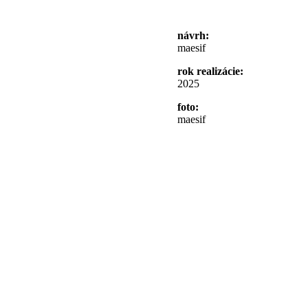
návrh:
maesif
rok realizácie:
2025
foto:
maesif